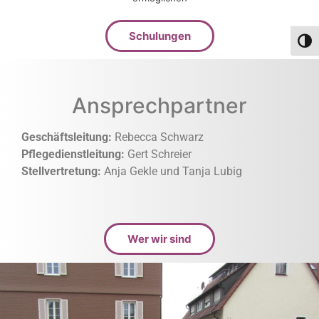
Schulungen
Umsch
Ansprechpartner
Geschäftsleitung:
Rebecca Schwarz
Pflegedienstleitung:
Gert Schreier
Stellvertretung:
Anja Gekle und Tanja Lubig
Wer wir sind