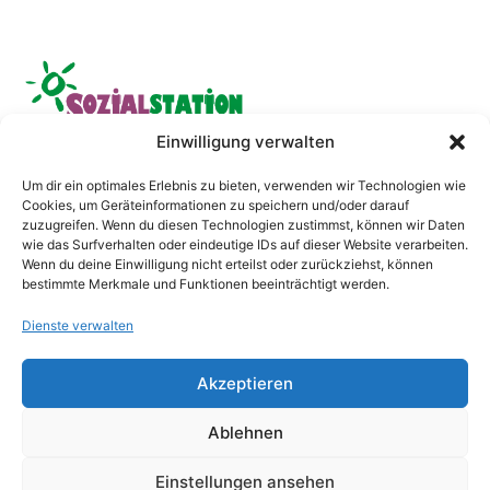
Einwilligung verwalten
Ganzheitliche Pflege und Versorgung der Pflegekunden
Um dir ein optimales Erlebnis zu bieten, verwenden wir Technologien wie
Cookies, um Geräteinformationen zu speichern und/oder darauf
unter Berücksichtigung ihrer individuellen Wünsche und
zuzugreifen. Wenn du diesen Technologien zustimmst, können wir Daten
Bedürfnisse.
wie das Surfverhalten oder eindeutige IDs auf dieser Website verarbeiten.
Wenn du deine Einwilligung nicht erteilst oder zurückziehst, können
bestimmte Merkmale und Funktionen beeinträchtigt werden.
Dienste verwalten
© 2023 Sozialstation Pfalzgrafenweiler
Akzeptieren
Konzeption und Erstellung von
MF Rocket
Ablehnen
Impressum
Datenschutz
Einstellungen ansehen