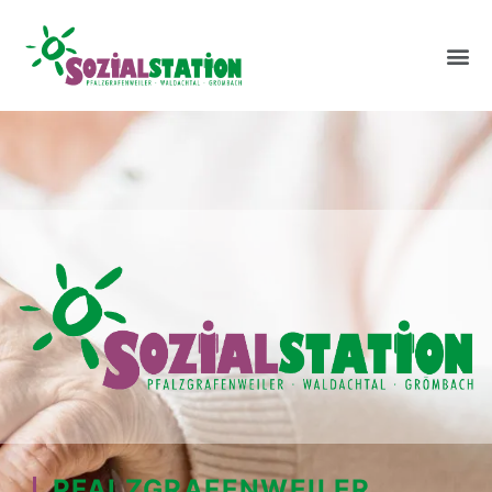
UNSERE LEI
PFALZGRAFENWEILER